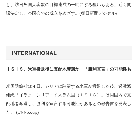
し、訪日外国人客数の目標達成の一助にする狙いもある。近く閣
議決定し、今国会での成立をめざす。(朝日新聞デジタル)
.
INTERNATIONAL
ＩＳＩＳ、米軍撤退後に支配地奪還か 「勝利宣言」の可能性も
米国防総省は４日、シリアに駐留する米軍が撤退した後、過激派
組織「イラク・シリア・イスラム国（ＩＳＩＳ）」は同国内で支
配地を奪還し、勝利を宣言する可能性があるとの報告書を発表し
た。 (CNN.co.jp)
.