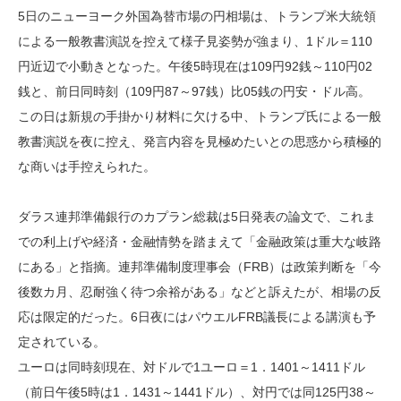
5日のニューヨーク外国為替市場の円相場は、トランプ米大統領
による一般教書演説を控えて様子見姿勢が強まり、1ドル＝110
円近辺で小動きとなった。午後5時現在は109円92銭～110円02
銭と、前日同時刻（109円87～97銭）比05銭の円安・ドル高。
この日は新規の手掛かり材料に欠ける中、トランプ氏による一般
教書演説を夜に控え、発言内容を見極めたいとの思惑から積極的
な商いは手控えられた。
ダラス連邦準備銀行のカプラン総裁は5日発表の論文で、これま
での利上げや経済・金融情勢を踏まえて「金融政策は重大な岐路
にある」と指摘。連邦準備制度理事会（FRB）は政策判断を「今
後数カ月、忍耐強く待つ余裕がある」などと訴えたが、相場の反
応は限定的だった。6日夜にはパウエルFRB議長による講演も予
定されている。
ユーロは同時刻現在、対ドルで1ユーロ＝1．1401～1411ドル
（前日午後5時は1．1431～1441ドル）、対円では同125円38～