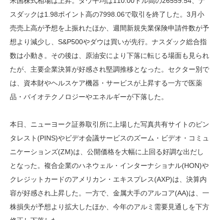
米国株式相場は上昇。ダウ平均は110.00ドル高の26559.54、ナ
スダックは1.98ポイント高の7998.06で取引を終了した。3月小
売売上高が予想を上振れたほか、週間新規失業保険申請件数が予
想より減少し、S&P500やダウは買いが先行。ナスダック総合指
数は小動き。その後は、原油安により下落に転じる場面も見られ
たが、主要企業決算が好感され堅調推移となった。セクター別で
は、資本財やヘルスケア機器・サービスが上昇する一方で医薬
品・バイオテクノロジーやエネルギーが下落した。
本日、ニューヨーク証券取引所に上場した写真共有サイトのピン
タレスト(PINS)やビデオ会議サービスのズーム・ビデオ・コミュ
ニケーションズ(ZM)は、公開価格を大幅に上回る好調な出だし
となった。複合企業のハネウェル・インターナショナル(HON)や
クレジットカードのアメリカン・エキスプレス(AXP)は、決算内
容が好感され上昇した。一方で、金属大手のアルコア(AA)は、一
株損失が予想より拡大したほか、今年のアルミ需要見通しを下方