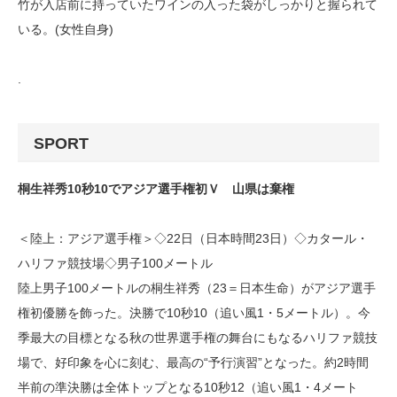
竹が入店前に持っていたワインの入った袋がしっかりと握られて
いる。(女性自身)
.
SPORT
桐生祥秀10秒10でアジア選手権初Ｖ 山県は棄権
＜陸上：アジア選手権＞◇22日（日本時間23日）◇カタール・
ハリファ競技場◇男子100メートル
陸上男子100メートルの桐生祥秀（23＝日本生命）がアジア選手
権初優勝を飾った。決勝で10秒10（追い風1・5メートル）。今
季最大の目標となる秋の世界選手権の舞台にもなるハリファ競技
場で、好印象を心に刻む、最高の“予行演習”となった。約2時間
半前の準決勝は全体トップとなる10秒12（追い風1・4メート