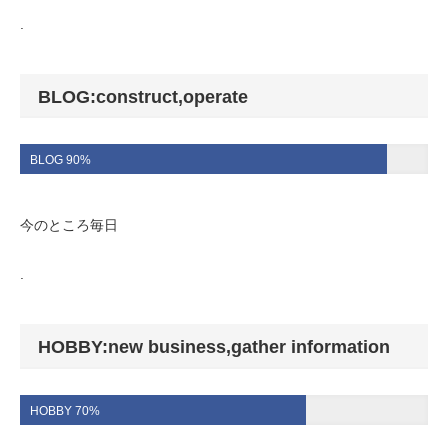
.
BLOG:construct,operate
BLOG 90%
今のところ毎日
.
HOBBY:new business,gather information
HOBBY 70%