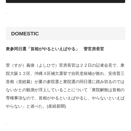
.
DOMESTIC
衆参同日選「首相がやるといえばやる」 菅官房長官
菅（すが）義偉（よしひで）官房長官は２２日の記者会見で、衆
院大阪１２区、沖縄３区補欠選挙で自民党候補が敗れ、安倍晋三
首相（党総裁）が夏の参院選と衆院選の同日選に踏み切るのでは
ないかとの観測が浮上していることについて「衆院解散は首相の
専権事項なので、首相がやるといえばやるし、やらないといえば
やらない」と述べた。(産経新聞)
.