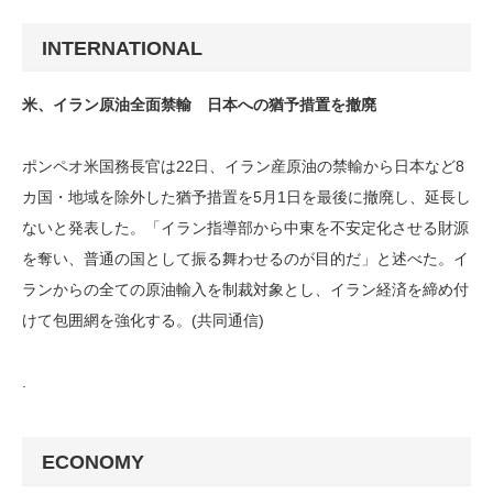
INTERNATIONAL
米、イラン原油全面禁輸 日本への猶予措置を撤廃
ポンペオ米国務長官は22日、イラン産原油の禁輸から日本など8
カ国・地域を除外した猶予措置を5月1日を最後に撤廃し、延長し
ないと発表した。「イラン指導部から中東を不安定化させる財源
を奪い、普通の国として振る舞わせるのが目的だ」と述べた。イ
ランからの全ての原油輸入を制裁対象とし、イラン経済を締め付
けて包囲網を強化する。(共同通信)
.
ECONOMY