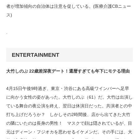
者が増加傾向の自治体は注意を促している。(医療介護CBニュー
ス)
.
ENTERTAINMENT
大竹しのぶ 22歳差深夜デート！還暦すぎても年下にモテる理由
4月15日午後9時過ぎ、東京・渋谷にある高級ワインバーへ足早
に向かう女性の姿があった。大竹しのぶ（61）だ。大竹は出演し
ている舞台の夜公演を終え、翌日は休演日だった。共演者との中
打ち上げだろうか？ しかしその2時間後、店から出てきた大竹
の隣にいたのは長身の男性！ マスクで顔は隠されているが、目
元はディーン・フジオカを思わせるイケメンだ。その手には、大