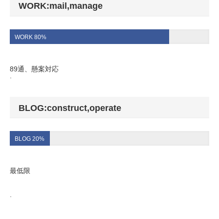
WORK:mail,manage
WORK 80%
89通、懸案対応
.
BLOG:construct,operate
BLOG 20%
最低限
.