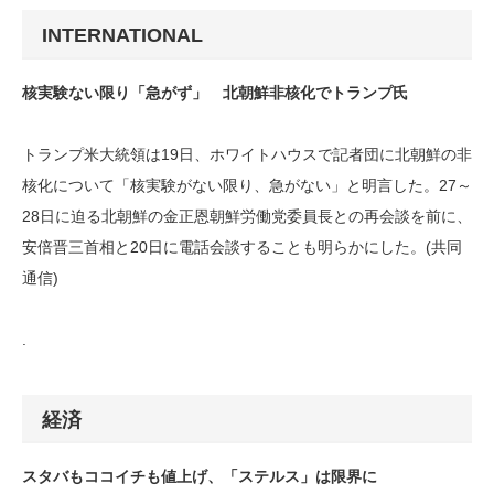
INTERNATIONAL
核実験ない限り「急がず」 北朝鮮非核化でトランプ氏
トランプ米大統領は19日、ホワイトハウスで記者団に北朝鮮の非
核化について「核実験がない限り、急がない」と明言した。27～
28日に迫る北朝鮮の金正恩朝鮮労働党委員長との再会談を前に、
安倍晋三首相と20日に電話会談することも明らかにした。(共同
通信)
.
経済
スタバもココイチも値上げ、「ステルス」は限界に