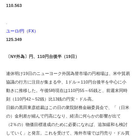
110.563
.
ユーロ/円（FX）
125.349
〔NY外為〕円、110円台後半（19日）
連休明け19日のニューヨーク外国為替市場の円相場は、米中貿易
協議の行方に注目が集まる中、1ドル＝110円台後半を中心に小
動きに推移した。午後5時現在は110円55～65銭と、前週末同時
刻（110円42～52銭）比13銭の円安・ドル高。
日銀の黒田東彦総裁はこの日の衆院財務金融委員会で、「（日米
の）金利差が縮んで円高になり、経済に何らかの影響が出て
（2％の）物価目標達成のために必要になれば、追加緩和も検討
していく」と発言。これを受けて、海外市場では円売り・ドル買