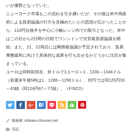
いが優勢となっていた。
ニューヨーク市場もこの流れを引き継いだが、その後は米中両政
府による貿易協議の行方を見極めたいとの思惑が広がったことか
ら、110円台後半を中心に小幅レンジ内での取引となった。米中
はこの日から2日間の日程でワシントンで次官級貿易協議を開
始。また、21、22両日には閣僚級協議が予定されており、貿易
摩擦緩和に向けて具体的な成果を打ち出せるかどうかに注目が集
まっている。
ユーロは同時刻現在、対ドルで1ユーロ＝1．1336～1346ドル
（前週末午後5時は1．1288～1298ドル）、対円では同125円33
～43銭（同124円67～77銭）。（FISCO）
投稿者:
shikaku-chousen.net
日記