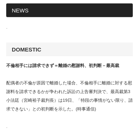
NEWS
.
DOMESTIC
不倫相手には請求できず＝離婚の慰謝料、初判断－最高裁
配偶者の不倫が原因で離婚した場合、不倫相手に離婚に対する慰
謝料を請求できるかが争われた訴訟の上告審判決で、最高裁第3
小法廷（宮崎裕子裁判長）は19日、「特段の事情がない限り、請
求できない」との初判断を示した。(時事通信)
.