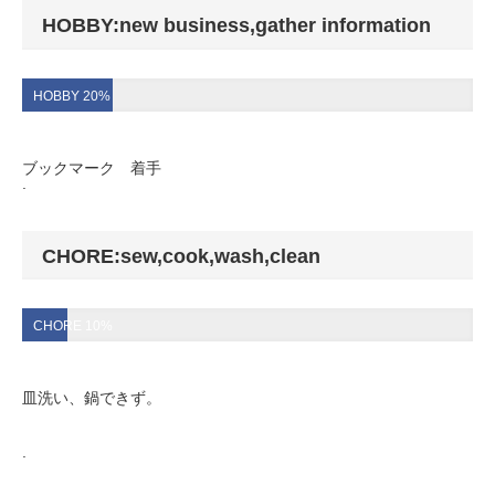
HOBBY:new business,gather information
HOBBY 20%
ブックマーク 着手
.
CHORE:sew,cook,wash,clean
CHORE 10%
皿洗い、鍋できず。
.